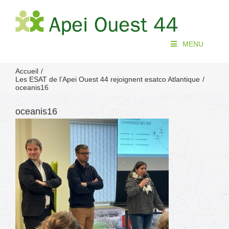
Passer
au
contenu
MENU
Accueil
Les ESAT de l’Apei Ouest 44 rejoignent esatco Atlantique
oceanis16
oceanis16