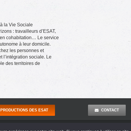
 la Vie Sociale
ons : travailleurs d’ESAT,
u en cohabitation… Le service
utonome à leur domicile.
chez les personnes et
 l’intégration sociale. Le
 des territoires de
PRODUCTIONS DES ESAT
CONTACT
ions Légales
| Réalisation : Agence Outremer