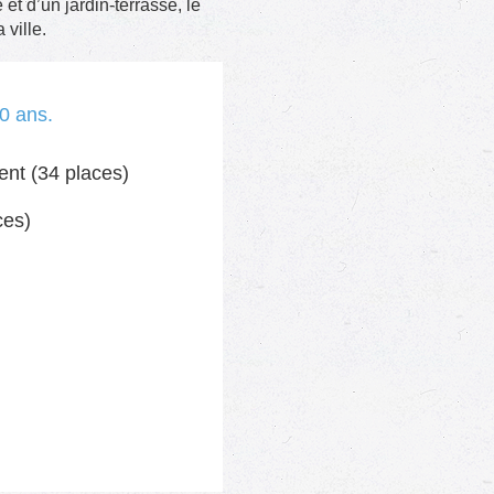
et d’un jardin-terrasse, le
 ville.
20 ans.
ent (34 places)
ces)