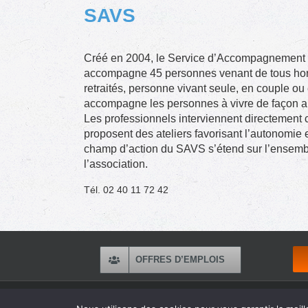
SAVS
Créé en 2004, le Service d’Accompagnement à
accompagne 45 personnes venant de tous horiz
retraités, personne vivant seule, en couple o
accompagne les personnes à vivre de façon a
Les professionnels interviennent directement 
proposent des ateliers favorisant l’autonomie et
champ d’action du SAVS s’étend sur l’ensemble
l’association.
Tél. 02 40 11 72 42
OFFRES D’EMPLOIS
Copyright 2016 Apei Ouest 44 | Tous Droits Réservés |
Ment