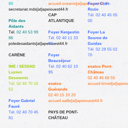
85
accueil.oceanis[at]apeiouest44.fr
Foyer Coët-
secretariat.mds[at]apeiouest44.fr
Rozic
CAP
Tél. 02 40 45 05
Pôle des
ATLANTIQUE
00
Aidants
Tél.
02 40 53 99
Foyer Kergestin
Foyer La
86
Tél. 02 40 11 33
Source de
poledesaidants[at]apeiouest44.fr
99
Guidas
Tél. 02 28 55 02
CARÈNE
Foyer
70
Beauséjour
IME / SESSAD
Tél. 02 40 62 10
esatco Pont-
Lucien
95
Château
Desmonts
02 40 45 66 55
Tél. 02 40 70 16
esatco
accueil.brivet[at]apeio
52
Guérande
02 40 15 10 20
Foyer Gabriel
accueil.saille[at]apeiouest44.fr
Fauré
Tél. 02 40 70 45
PAYS DE PONT-
81
CHÂTEAU