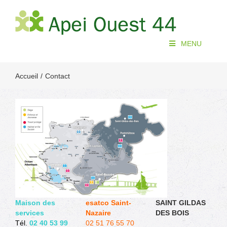
Passer
au
contenu
MENU
Accueil
Contact
Maison des
esatco Saint-
SAINT GILDAS
services
Nazaire
DES BOIS
Tél.
02 40 53 99
02 51 76 55 70