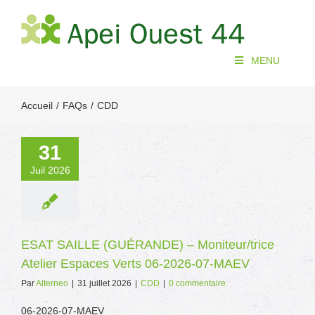
Passer
au
contenu
MENU
Accueil
FAQs
CDD
31
Juil 2026
ESAT SAILLE (GUÉRANDE) – Moniteur/trice
Atelier Espaces Verts 06-2026-07-MAEV
Par
Alterneo
|
31 juillet 2026
|
CDD
|
0 commentaire
06-2026-07-MAEV