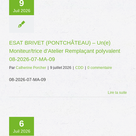
9
Juil 2026
ESAT BRIVET (PONTCHÂTEAU) – Un(e)
Moniteur/trice d’Atelier Remplaçant polyvalent
08-2026-07-MA-09
Par
Catherine Porcher
|
9 juillet 2026
|
CDD
|
0 commentaire
08-2026-07-MA-09
Lire la suite
6
Juil 2026