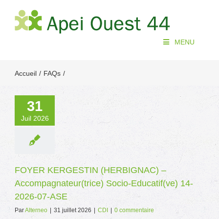
Passer
au
contenu
MENU
Accueil
FAQs
31
Juil 2026
FOYER KERGESTIN (HERBIGNAC) –
Accompagnateur(trice) Socio-Educatif(ve) 14-
2026-07-ASE
Par
Alterneo
|
31 juillet 2026
|
CDI
|
0 commentaire