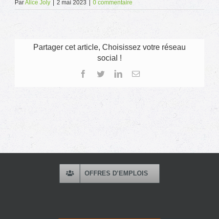
Par
Alice Joly
|
2 mai 2023
|
0 commentaire
Partager cet article, Choisissez votre réseau
social !
Facebook
Twitter
LinkedIn
Email
OFFRES D’EMPLOIS