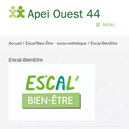
Passer
au
contenu
MENU
Accueil
Escal’Bien-Être : socio-esthétique
Escal-BienEtre
Escal-BienEtre