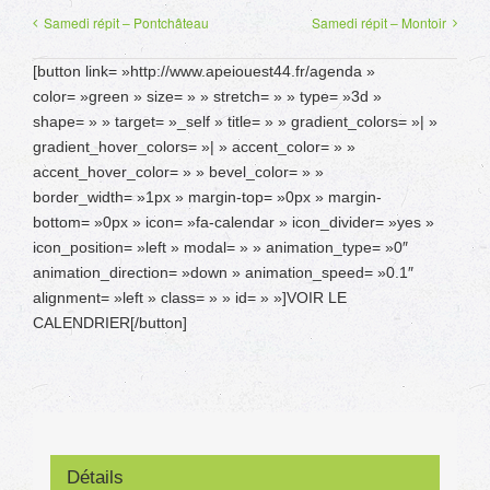
Samedi répit – Pontchâteau
Samedi répit – Montoir
[button link= »http://www.apeiouest44.fr/agenda »
color= »green » size= » » stretch= » » type= »3d »
shape= » » target= »_self » title= » » gradient_colors= »| »
gradient_hover_colors= »| » accent_color= » »
accent_hover_color= » » bevel_color= » »
border_width= »1px » margin-top= »0px » margin-
bottom= »0px » icon= »fa-calendar » icon_divider= »yes »
icon_position= »left » modal= » » animation_type= »0″
animation_direction= »down » animation_speed= »0.1″
alignment= »left » class= » » id= » »]VOIR LE
CALENDRIER[/button]
Détails