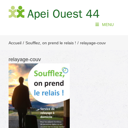
Passer
au
contenu
MENU
Accueil
Soufflez, on prend le relais !
relayage-couv
relayage-couv