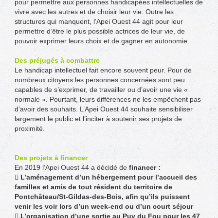
pour permettre aux personnes handicapées intellectuelles de
vivre avec les autres et de choisir leur vie. Outre les
structures qui manquent, l’Apei Ouest 44 agit pour leur
permettre d’être le plus possible actrices de leur vie, de
pouvoir exprimer leurs choix et de gagner en autonomie.
Des préjugés à combattre
Le handicap intellectuel fait encore souvent peur. Pour de
nombreux citoyens les personnes concernées sont peu
capables de s’exprimer, de travailler ou d’avoir une vie «
normale ». Pourtant, leurs différences ne les empêchent pas
d’avoir des souhaits. L’Apei Ouest 44 souhaite sensibiliser
largement le public et l’inciter à soutenir ses projets de
proximité.
Des projets à financer
En 2019 l’Apei Ouest 44 a décidé de
financer :
 L’aménagement d’un hébergement pour l’accueil des
familles et amis de tout résident du territoire de
Pontchâteau/St-Gildas-des-Bois, afin qu’ils puissent
venir les voir lors d’un week-end ou d’un court séjour
 L’organisation d’une sortie au Puy du Fou pour les 47