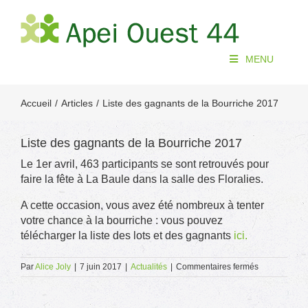
Passer
au
contenu
MENU
Accueil
Articles
Liste des gagnants de la Bourriche 2017
Liste des gagnants de la Bourriche 2017
Le 1er avril, 463 participants se sont retrouvés pour
faire la fête à La Baule dans la salle des Floralies.
A cette occasion, vous avez été nombreux à tenter
votre chance à la bourriche : vous pouvez
télécharger la liste des lots et des gagnants
ici.
sur
Par
Alice Joly
|
7 juin 2017
|
Actualités
|
Commentaires fermés
Liste
des
gagnants