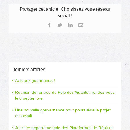
de
la
Partager cet article, Choisissez votre réseau
Bourriche
social !
2017
Facebook
Twitter
LinkedIn
Email
Derniers articles
Avis aux gourmands !
Réunion de rentrée du Pôle des Aidants : rendez-vous
le 8 septembre
Une nouvelle gouvernance pour poursuivre le projet
associatif
Journée départementale des Plateformes de Répit et