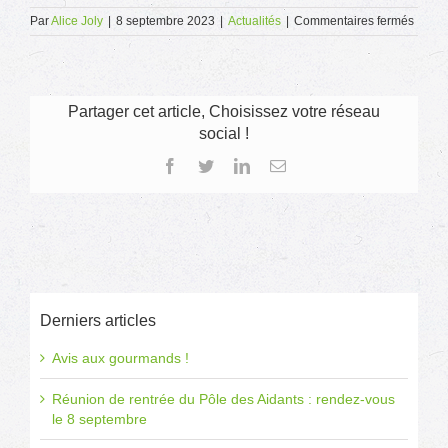
sur
Par
Alice Joly
|
8 septembre 2023
|
Actualités
|
Commentaires fermés
Les
ESAT
de
l’Apei
Ouest
Partager cet article, Choisissez votre réseau
44
social !
certifi
!
Facebook
Twitter
LinkedIn
Email
Derniers articles
Avis aux gourmands !
Réunion de rentrée du Pôle des Aidants : rendez-vous
le 8 septembre