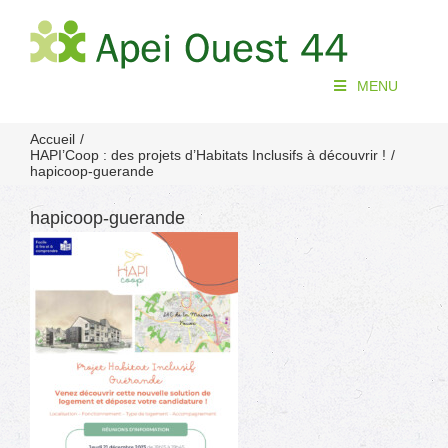
Passer
au
contenu
MENU
Accueil
HAPI’Coop : des projets d’Habitats Inclusifs à découvrir !
hapicoop-guerande
hapicoop-guerande