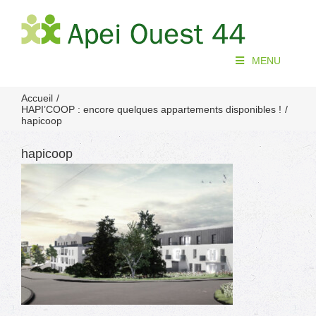
Passer
au
contenu
MENU
Accueil
HAPI’COOP : encore quelques appartements disponibles !
hapicoop
hapicoop