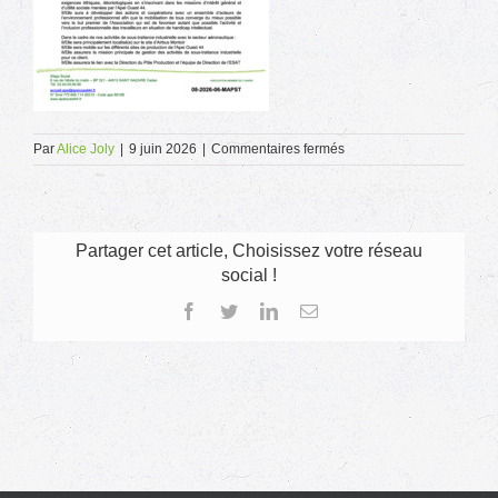
sur
Par
Alice Joly
|
9 juin 2026
|
Commentaires fermés
08-
2026-
06-
MAPST
Partager cet article, Choisissez votre réseau
social !
Facebook
Twitter
LinkedIn
Email