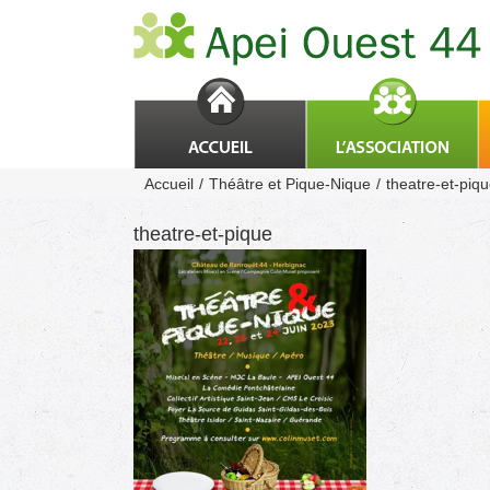
Passer
au
contenu
Accueil
Théâtre et Pique-Nique
theatre-et-piq
theatre-et-pique