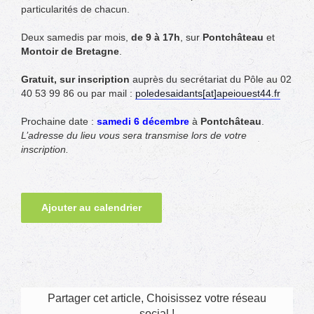
particularités de chacun.
Deux samedis par mois,
de 9 à 17h
, sur
Pontchâteau
et
Montoir de Bretagne
.
Gratuit, s
ur inscription
auprès du secrétariat du Pôle au 02
40 53 99 86 ou par mail :
poledesaidants[at]apeiouest44.fr
Prochaine date :
samedi
6 décembre
à
Pontchâteau
.
L’adresse du lieu vous sera transmise lors de votre
inscription.
Ajouter au calendrier
Partager cet article, Choisissez votre réseau
social !