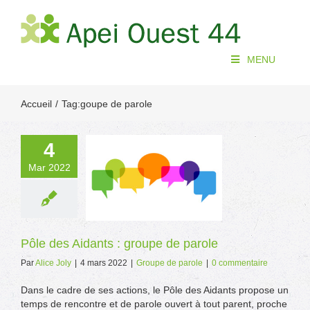
Passer
au
contenu
MENU
Accueil
Tag:
goupe de parole
4
Mar 2022
des Aidants :
pe de parole
Pôle des Aidants : groupe de parole
Par
Alice Joly
|
4 mars 2022
|
Groupe de parole
|
0 commentaire
Dans le cadre de ses actions, le Pôle des Aidants propose un
temps de rencontre et de parole ouvert à tout parent, proche