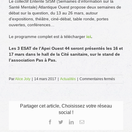
Le collectif Entente SISM (Semaines d’information sur la
Santé Mentale) Atlantique Ouest propose deux semaines de
débat sur la question, du 13 au 26 mars, autour
d’expositions, théâtre, ciné-débat, table ronde, portes
ouvertes, conférences…
Le programme complet est à télécharger
ici
.
Les 3 ESAT de l’Apei Ouest 44 seront présentés les 16 et
17 mars dans le hall de la Cité sanitaire, sur le stand de
l’association Pas à Pas.
sur
Par
Alice Joly
|
14 mars 2017
|
Actualités
|
Commentaires fermés
Santé
mentale
&
travail
:
Partager cet article, Choisissez votre réseau
semaines
social !
d’informat
Facebook
Twitter
LinkedIn
Email