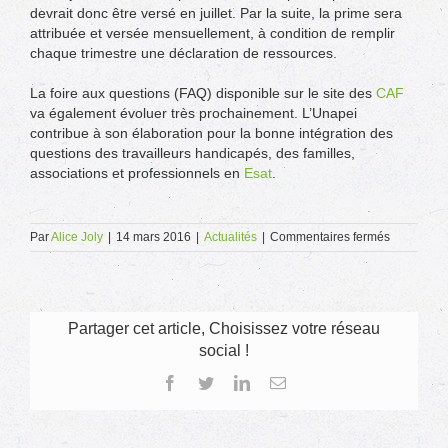
devrait donc être versé en juillet. Par la suite, la prime sera
attribuée et versée mensuellement, à condition de remplir
chaque trimestre une déclaration de ressources.
La foire aux questions (FAQ) disponible sur le site des
CAF
va également évoluer très prochainement. L’Unapei
contribue à son élaboration pour la bonne intégration des
questions des travailleurs handicapés, des familles,
associations et professionnels en
Esat
.
sur
Par
Alice Joly
|
14 mars 2016
|
Actualités
|
Commentaires fermés
Prime
d’activité
–
le
simulateur
Partager cet article, Choisissez votre réseau
adapté
social !
aux
allocataire
Facebook
Twitter
LinkedIn
Email
de
l’AAH
est
en