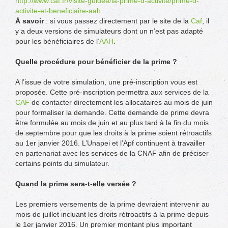
http://www.caf.fr/visite-guidee/la-prime-d-activite/prime-d-
activite-et-beneficiaire-aah
À savoir
: si vous passez directement par le site de la
Caf
, il
y a deux versions de simulateurs dont un n’est pas adapté
pour les bénéficiaires de l’
AAH
.
Quelle procédure pour bénéficier de la prime ?
A l’issue de votre simulation, une pré-inscription vous est
proposée. Cette pré-inscription permettra aux services de la
CAF
de contacter directement les allocataires au mois de juin
pour formaliser la demande. Cette demande de prime devra
être formulée au mois de juin et au plus tard à la fin du mois
de septembre pour que les droits à la prime soient rétroactifs
au 1er janvier 2016. L’Unapei et l’Apf continuent à travailler
en partenariat avec les services de la CNAF afin de préciser
certains points du simulateur.
Quand la prime sera-t-elle versée ?
Les premiers versements de la prime devraient intervenir au
mois de juillet incluant les droits rétroactifs à la prime depuis
le 1er janvier 2016. Un premier montant plus important