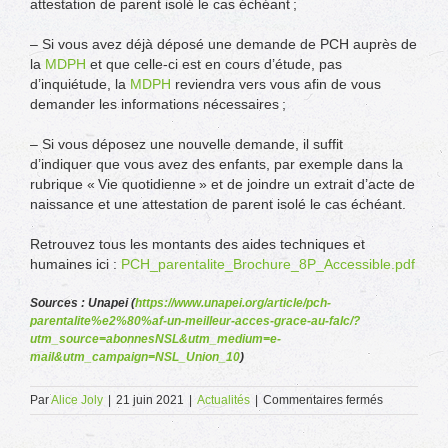
attestation de parent isolé le cas échéant ;
– Si vous avez déjà déposé une demande de PCH auprès de
la
MDPH
et que celle-ci est en cours d’étude, pas
d’inquiétude, la
MDPH
reviendra vers vous afin de vous
demander les informations nécessaires ;
– Si vous déposez une nouvelle demande, il suffit
d’indiquer que vous avez des enfants, par exemple dans la
rubrique « Vie quotidienne » et de joindre un extrait d’acte de
naissance et une attestation de parent isolé le cas échéant.
Retrouvez tous les montants des aides techniques et
humaines ici :
PCH_parentalite_Brochure_8P_Accessible.pdf
Sources : Unapei (
https://www.unapei.org/article/pch-
parentalite%e2%80%af-un-meilleur-acces-grace-au-falc/?
utm_source=abonnesNSL&utm_medium=e-
mail&utm_campaign=NSL_Union_10
)
sur
Par
Alice Joly
|
21 juin 2021
|
Actualités
|
Commentaires fermés
PCH
Parentalité :