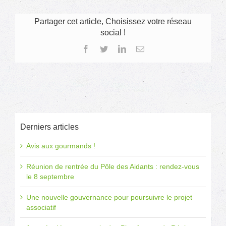
un
meilleur
accès
Partager cet article, Choisissez votre réseau
grâce
social !
au
FALC
Facebook
Twitter
LinkedIn
Email
Derniers articles
Avis aux gourmands !
Réunion de rentrée du Pôle des Aidants : rendez-vous
le 8 septembre
Une nouvelle gouvernance pour poursuivre le projet
associatif