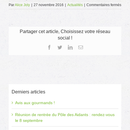
sur
Par
Alice Joly
|
27 novembre 2016
|
Actualités
|
Commentaires fermés
La
pâtis
de
l’Esat
de
Partager cet article, Choisissez votre réseau
Saillé
social !
prépa
les
Facebook
Twitter
LinkedIn
Email
fêtes
de
fin
d’an
Derniers articles
Avis aux gourmands !
Réunion de rentrée du Pôle des Aidants : rendez-vous
le 8 septembre