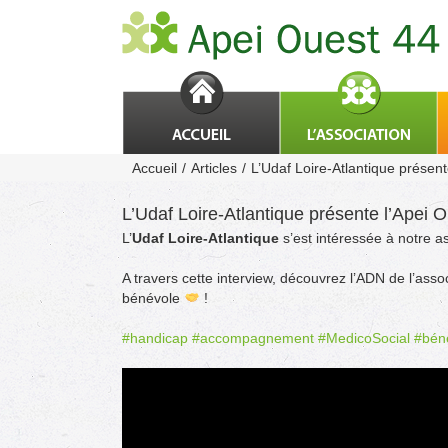
Passer
au
contenu
Accueil
Articles
L’Udaf Loire-Atlantique présent
L’Udaf Loire-Atlantique présente l’Apei 
L’
Udaf Loire-Atlantique
s’est intéressée à notre a
A travers cette interview, découvrez l’ADN de l’asso
bénévole
!
#handicap
#accompagnement
#MedicoSocial
#bén