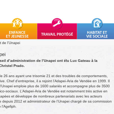
 de l’Unapei
pei
il d’administration de l’Unapei ont élu Luc Gateau à la
Christel Prado.
 de 26 ans ayant une
trisomie 2
1
et des troubles de comportements,
e. Chef d’entreprise, il a rejoint l’
Adapei
-Aria de Vendée en 1999. Il
e l’Unapei emploie plus de 1600 salariés et accompagne plus de 3500
co-sociaux. L’
Adapei
-Aria de Vendée est notamment très active en
icapées et développe de nombreux partenariats avec les acteurs
e depuis 2012 et administrateur de l’Unapei chargé de sa commission
 l’
Agefiph
.