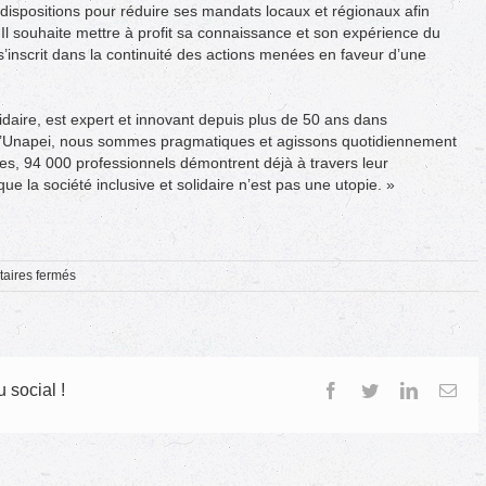
dispositions pour réduire ses mandats locaux et régionaux afin
 Il souhaite mettre à profit sa connaissance et son expérience du
 s’inscrit dans la continuité des actions menées en faveur d’une
daire, est expert et innovant depuis plus de 50 ans dans
’Unapei, nous sommes pragmatiques et agissons quotidiennement
les, 94 000 professionnels démontrent déjà à travers leur
ue la société inclusive et solidaire n’est pas une utopie. »
sur
aires fermés
Luc
Gateau,
nouveau
Président
de
l’Unapei
 social !
Facebook
Twitter
LinkedIn
Ema