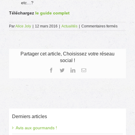
etc…?
Téléchargez
le guide complet
sur
Par
Alice Joly
|
12 mars 2016
|
Actualités
|
Commentaires fermés
La
protection
juridique
en
facile
Partager cet article, Choisissez votre réseau
à
social !
lire
et
Facebook
Twitter
LinkedIn
Email
à
comprend
Derniers articles
Avis aux gourmands !