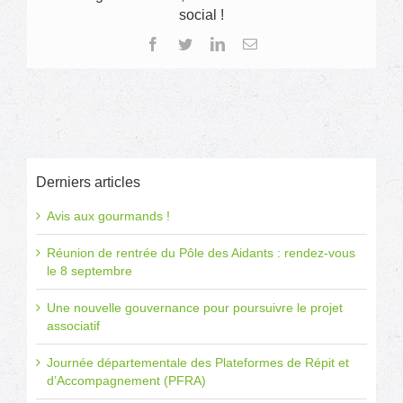
des
social !
activit
adapt
Facebook
Twitter
LinkedIn
Email
en
ligne
Derniers articles
Avis aux gourmands !
Réunion de rentrée du Pôle des Aidants : rendez-vous
le 8 septembre
Une nouvelle gouvernance pour poursuivre le projet
associatif
Journée départementale des Plateformes de Répit et
d’Accompagnement (PFRA)