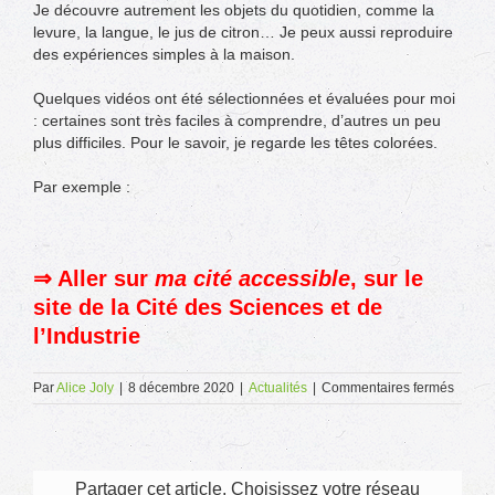
Je découvre autrement les objets du quotidien, comme la
levure, la langue, le jus de citron… Je peux aussi reproduire
des expériences simples à la maison.
Quelques vidéos ont été sélectionnées et évaluées pour moi
: certaines sont très faciles à comprendre, d’autres un peu
plus difficiles. Pour le savoir, je regarde les têtes colorées.
Par exemple :
⇒ Aller sur
ma cité accessible
, sur le
site de la Cité des Sciences et de
l’Industrie
sur
Par
Alice Joly
|
8 décembre 2020
|
Actualités
|
Commentaires fermés
La
Cité
des
scienc
propo
Partager cet article, Choisissez votre réseau