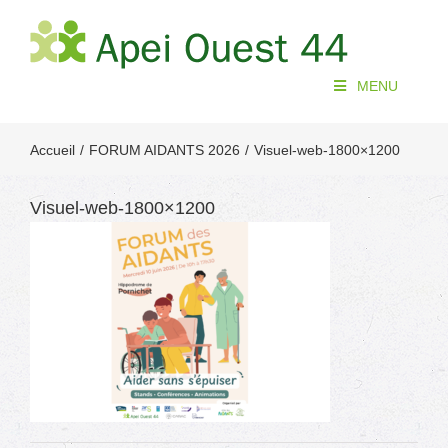
Passer
au
contenu
MENU
Accueil
FORUM AIDANTS 2026
Visuel-web-1800×1200
Visuel-web-1800×1200