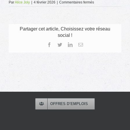
sur
Par
Alice Joly
|
4 février 2026
|
Commentaires fermés
Visuel-
web-
1800×1200
Partager cet article, Choisissez votre réseau
social !
Facebook
Twitter
LinkedIn
Email
OFFRES D’EMPLOIS