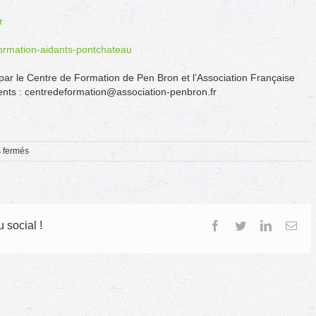
r
ormation-aidants-pontchateau
par le Centre de Formation de Pen Bron et l’Association Française
ments : centredeformation@association-penbron.fr
sur
 fermés
Une
formation
destinée
aux
aidants
 social !
Facebook
Twitter
LinkedIn
Ema