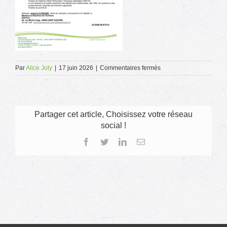
sur
Par
Alice Joly
|
17 juin 2026
|
Commentaires fermés
02-
2026-
06-
ETS-
01
Partager cet article, Choisissez votre réseau
social !
Facebook
Twitter
LinkedIn
Email