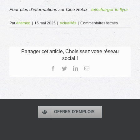
Pour plus d’informations sur Ciné Relax :
télécharger le flyer
sur
Par
Alterneo
|
15 mai 2025
|
Actualités
|
Commentaires fermés
Ciné
Relax
:
une
séance
Partager cet article, Choisissez votre réseau
de
social !
cinéma
accessible
Facebook
Twitter
LinkedIn
Email
à
tous
!
OFFRES D’EMPLOIS