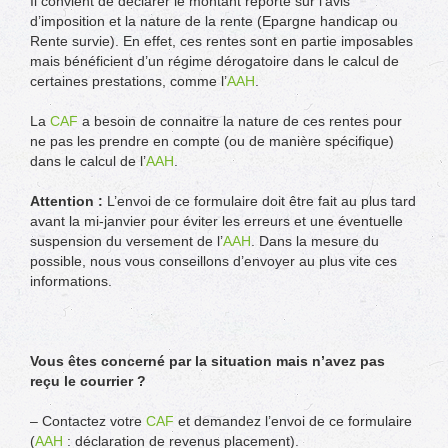
Il convient de déclarer le montant reporté sur l’avis
d’imposition et la nature de la rente (Epargne handicap ou
Rente survie). En effet, ces rentes sont en partie imposables
mais bénéficient d’un régime dérogatoire dans le calcul de
certaines prestations, comme l’
AAH
.
La
CAF
a besoin de connaitre la nature de ces rentes pour
ne pas les prendre en compte (ou de manière spécifique)
dans le calcul de l’
AAH
.
Attention :
L’envoi de ce formulaire doit être fait au plus tard
avant la mi-janvier pour éviter les erreurs et une éventuelle
suspension du versement de l’
AAH
. Dans la mesure du
possible, nous vous conseillons d’envoyer au plus vite ces
informations.
Vous êtes concerné par la situation mais n’avez pas
reçu le courrier ?
– Contactez votre
CAF
et demandez l’envoi de ce formulaire
(
AAH
: déclaration de revenus placement).