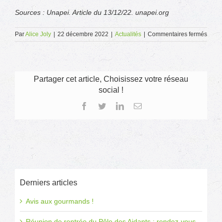
Sources : Unapei. Article du 13/12/22. unapei.org
sur
Par
Alice Joly
|
22 décembre 2022
|
Actualités
|
Commentaires fermés
Bénéf
de
l’AAH
ratta
au
Partager cet article, Choisissez votre réseau
foyer
social !
fiscal
de
Facebook
Twitter
LinkedIn
Email
leurs
paren
:
comm
effec
sa
décla
annue
?
Derniers articles
Avis aux gourmands !
Réunion de rentrée du Pôle des Aidants : rendez-vous