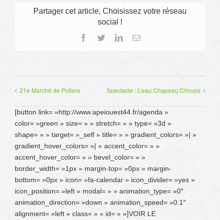
Partager cet article, Choisissez votre réseau
social !
Facebook
Twitter
LinkedIn
Email
21e Marché de Potiers
Spectacle : L’eau Chapeau Chinois
[button link= »http://www.apeiouest44.fr/agenda »
color= »green » size= » » stretch= » » type= »3d »
shape= » » target= »_self » title= » » gradient_colors= »| »
gradient_hover_colors= »| » accent_color= » »
accent_hover_color= » » bevel_color= » »
border_width= »1px » margin-top= »0px » margin-
bottom= »0px » icon= »fa-calendar » icon_divider= »yes »
icon_position= »left » modal= » » animation_type= »0″
animation_direction= »down » animation_speed= »0.1″
alignment= »left » class= » » id= » »]VOIR LE