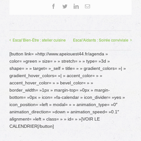
Facebook
Twitter
LinkedIn
Email
Escal’Bien-Être : atelier cuisine
Escal’Aidants : Soirée conviviale
[button link= »http://www.apeiouest44.fr/agenda »
color= »green » size= » » stretch= » » type= »3d »
shape= » » target= »_self » title= » » gradient_colors= »| »
gradient_hover_colors= »| » accent_color= » »
accent_hover_color= » » bevel_color= » »
border_width= »1px » margin-top= »0px » margin-
bottom= »0px » icon= »fa-calendar » icon_divider= »yes »
icon_position= »left » modal= » » animation_type= »0″
animation_direction= »down » animation_speed= »0.1″
alignment= »left » class= » » id= » »]VOIR LE
CALENDRIER[/button]