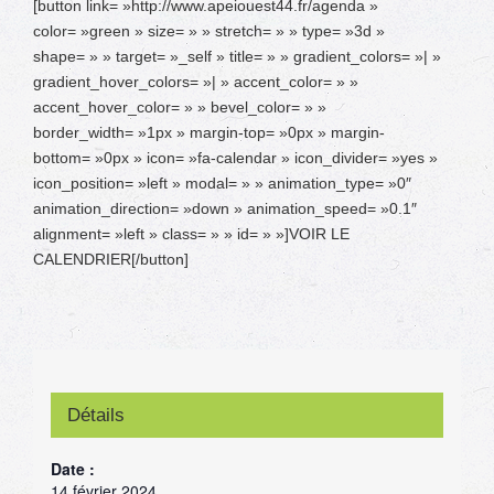
[button link= »http://www.apeiouest44.fr/agenda »
color= »green » size= » » stretch= » » type= »3d »
shape= » » target= »_self » title= » » gradient_colors= »| »
gradient_hover_colors= »| » accent_color= » »
accent_hover_color= » » bevel_color= » »
border_width= »1px » margin-top= »0px » margin-
bottom= »0px » icon= »fa-calendar » icon_divider= »yes »
icon_position= »left » modal= » » animation_type= »0″
animation_direction= »down » animation_speed= »0.1″
alignment= »left » class= » » id= » »]VOIR LE
CALENDRIER[/button]
Détails
Date :
14 février 2024