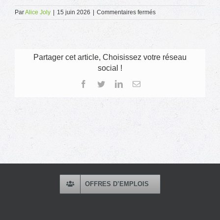
sur
Par
Alice Joly
|
15 juin 2026
|
Commentaires fermés
Programme
JDA
2026
Partager cet article, Choisissez votre réseau
social !
Facebook
Twitter
LinkedIn
Email
OFFRES D’EMPLOIS