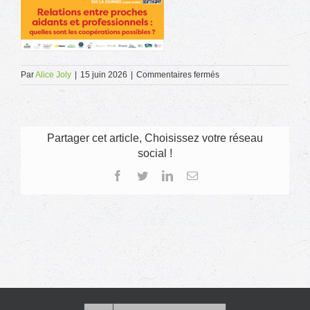
sur
Par
Alice Joly
|
15 juin 2026
|
Commentaires fermés
Affiche
journée
départementale
PFRA
Partager cet article, Choisissez votre réseau
social !
Facebook
Twitter
LinkedIn
Email