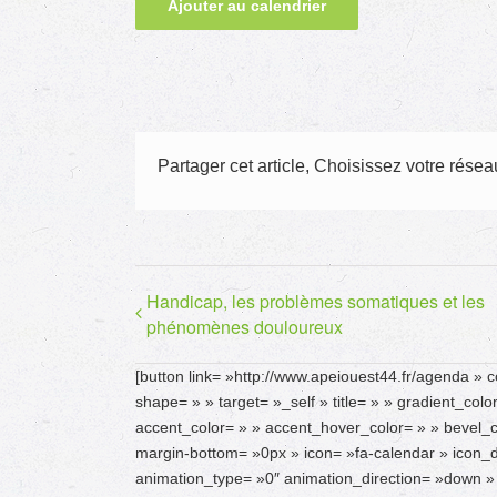
Ajouter au calendrier
Partager cet article, Choisissez votre réseau
Handicap, les problèmes somatiques et les
phénomènes douloureux
[button link= »http://www.apeiouest44.fr/agenda » c
shape= » » target= »_self » title= » » gradient_col
accent_color= » » accent_hover_color= » » bevel_
margin-bottom= »0px » icon= »fa-calendar » icon_di
animation_type= »0″ animation_direction= »down » 