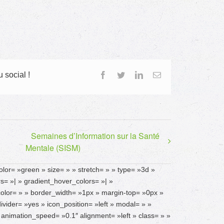
 social !
Facebook
Twitter
LinkedIn
Email
Semaines d’Information sur la Santé
Mentale (SISM)
olor= »green » size= » » stretch= » » type= »3d »
ors= »| » gradient_hover_colors= »| »
color= » » border_width= »1px » margin-top= »0px »
vider= »yes » icon_position= »left » modal= » »
animation_speed= »0.1″ alignment= »left » class= » »