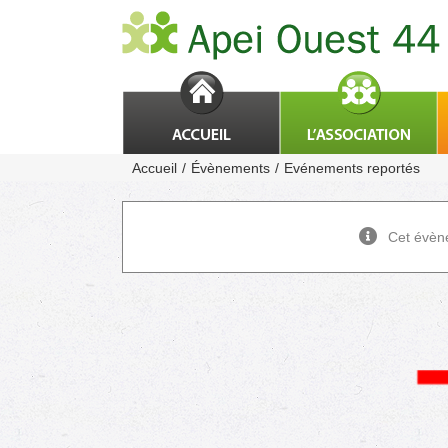
Passer
au
contenu
Accueil
Évènements
Evénements reportés
Cet évèn