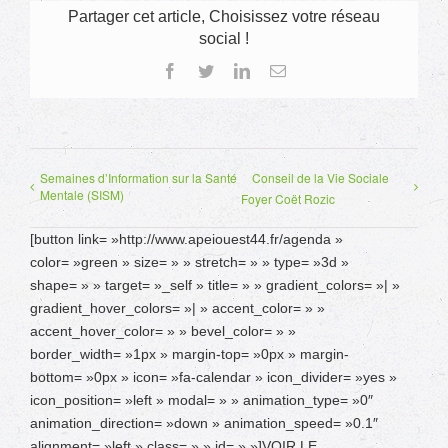
Partager cet article, Choisissez votre réseau
social !
Facebook
Twitter
LinkedIn
Email
Semaines d’Information sur la Santé
Conseil de la Vie Sociale
Mentale (SISM)
Foyer Coët Rozic
[button link= »http://www.apeiouest44.fr/agenda »
color= »green » size= » » stretch= » » type= »3d »
shape= » » target= »_self » title= » » gradient_colors= »| »
gradient_hover_colors= »| » accent_color= » »
accent_hover_color= » » bevel_color= » »
border_width= »1px » margin-top= »0px » margin-
bottom= »0px » icon= »fa-calendar » icon_divider= »yes »
icon_position= »left » modal= » » animation_type= »0″
animation_direction= »down » animation_speed= »0.1″
alignment= »left » class= » » id= » »]VOIR LE