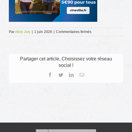
sur
Par
Alice Joly
|
1 juin 2026
|
Commentaires fermés
carre
cinerelax
juin
26
Partager cet article, Choisissez votre réseau
social !
Facebook
Twitter
LinkedIn
Email