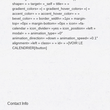
shape= » » target= »_self » title= » »
gradient_colors= »| » gradient_hover_colors= »| »
accent_color= » » accent_hover_color= » »
bevel_color= » » border_width= »1px » margin-
top= »0px » margin-bottom= »0px » icon= »fa-
calendar » icon_divider= »yes » icon_position= »left »
modal= » » animation_type= »0″
animation_direction= »down » animation_speed= »0.1″
alignment= »left » class= » » id= » »]VOIR LE
CALENDRIER[/button]
Contact Info