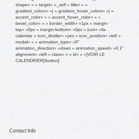
shape= » » target= »_self » title= » »
gradient_colors= »| » gradient_hover_colors= »| »
accent_color= » » accent_hover_color= » »
bevel_color= » » border_width= »1px » margin-
top= »0px » margin-bottom= »0px » icon= »fa-
calendar » icon_divider= »yes » icon_position= »left »
modal= » » animation_type= »0″
animation_direction= »down » animation_speed= »0.1″
alignment= »left » class= » » id= » »]VOIR LE
CALENDRIER[/button]
Contact Info