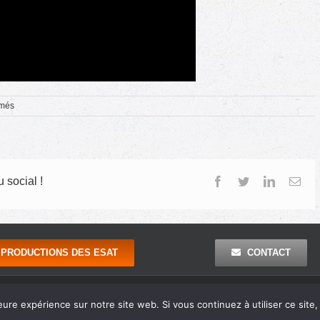
sur
rmés
57e
congrès
de
l’Unapei
:
les
 social !
Facebook
Twitter
LinkedIn
Ema
interventions
politiques
PRODUCTIONS DES ESAT
CONTACT
ions Légales
| Réalisation : Agence Outremer
eure expérience sur notre site web. Si vous continuez à utiliser ce sit