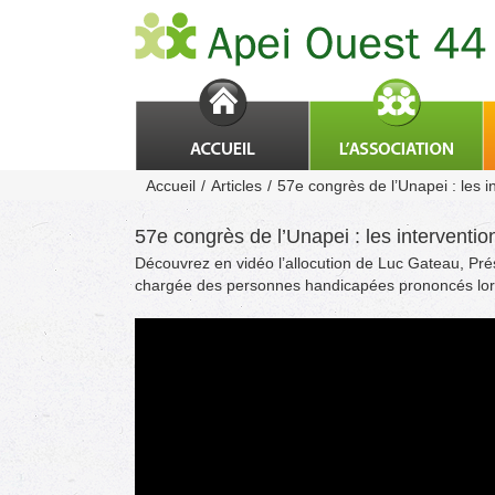
Passer
au
contenu
Accueil
Articles
57e congrès de l’Unapei : les i
57e congrès de l’Unapei : les interventio
Découvrez en vidéo l’allocution de Luc Gateau, Prés
chargée des personnes handicapées prononcés lors