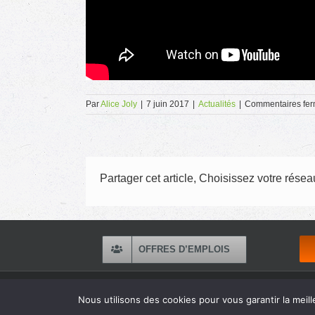
Par
Alice Joly
|
7 juin 2017
|
Actualités
|
Commentaires fe
Partager cet article, Choisissez votre réseau
OFFRES D’EMPLOIS
Copyright 2016 Apei Ouest 44 | Tous Droits Réservés |
Ment
Nous utilisons des cookies pour vous garantir la meill