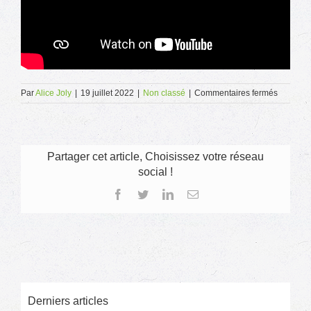
sur
Par
Alice Joly
|
19 juillet 2022
|
Non classé
|
Commentaires fermés
L’Apei
Ouest
44
en
images
Partager cet article, Choisissez votre réseau
social !
Facebook
Twitter
LinkedIn
Email
Derniers articles