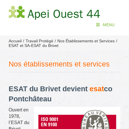
Passer
au
contenu
MENU
Accueil
Travail Protégé
Nos Établissements et Services
ESAT et SA-ESAT du Brivet
Nos établissements et services
ESAT du Brivet devient
esat
co
Pontchâteau
Ouvert en
1978,
l’ESAT du
Brivet